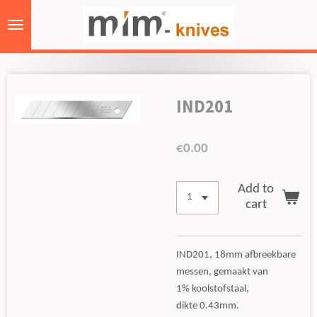
Skip
to
main
content
IND201
€0.00
Add to
cart
IND201, 18mm afbreekbare
messen, gemaakt van
1% koolstofstaal,
dikte 0.43mm.